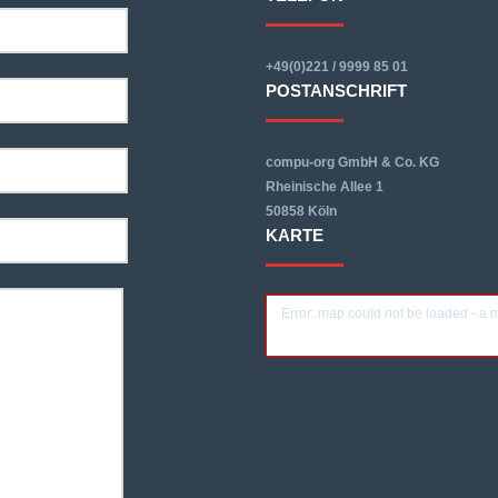
+49(0)221 / 9999 85 01
POSTANSCHRIFT
compu-org GmbH & Co. KG
Rheinische Allee 1
50858 Köln
KARTE
Error: map could not be loaded - a m