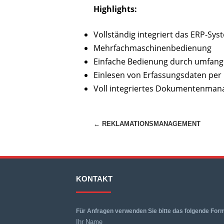
Highlights:
Vollständig integriert das ERP-S
Mehrfachmaschinen­bedienung
Einfache Bedienung durch umfang
Einlesen von Erfassungsdaten per
Voll integriertes Dokumentenma
Beitragsnavigation
←
REKLAMATIONSMANAGEMENT
KONTAKT
Für Anfragen verwenden Sie bitte das folgende Form
Ihr Name