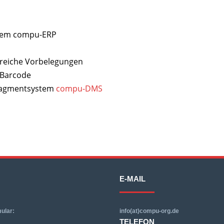
ystem compu-ERP
reiche Vor­belegungen
 Barcode
nagmentsystem
compu-DMS
E-MAIL
ular:
info(at)compu-org.de
TELEFON