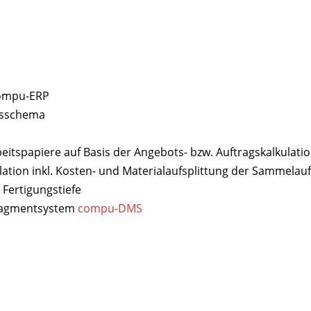
 compu-ERP
nsschema
itspapiere auf Basis der Angebots- bzw. Auftragskalkulati
lation inkl. Kosten- und Materialaufsplittung der Sammelauf
 Fertigungstiefe
nagmentsystem
compu-DMS